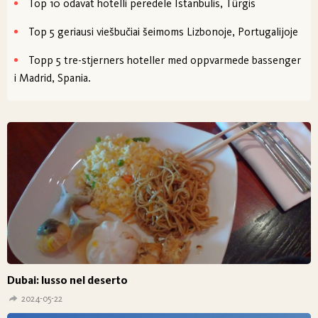
Top 10 odavat hotelli peredele Istanbulis, Türgis
Top 5 geriausi viešbučiai šeimoms Lizbonoje, Portugalijoje
Topp 5 tre-stjerners hoteller med oppvarmede bassenger
i Madrid, Spania.
Dubai: lusso nel deserto
2024-05-22