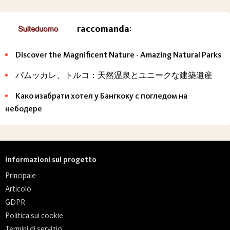
raccomanda
:
Discover the Magnificent Nature - Amazing Natural Parks
パムッカレ、トルコ：天然温泉とユニークな建築遺産
Како изабрати хотел у Бангкоку с погледом на
небодере
Informazioni sul progetto
Principale
Articolo
GDPR
Politica sui cookie
Termini di servizio