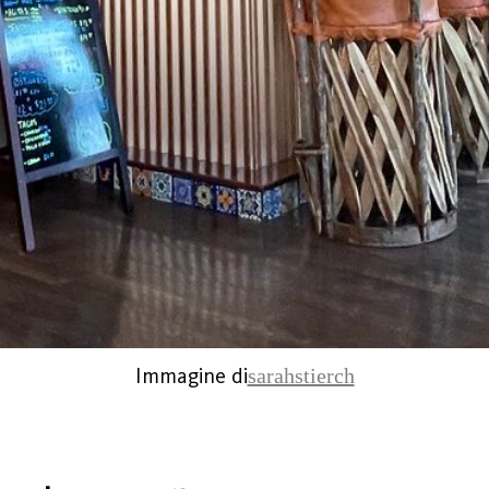
Immagine di
sarahstierch