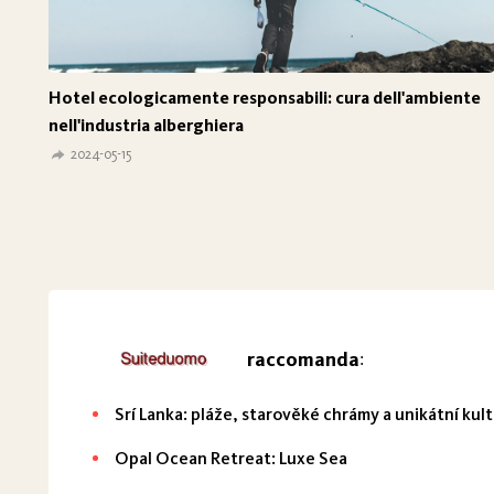
Hotel ecologicamente responsabili: cura dell'ambiente
nell'industria alberghiera
2024-05-15
raccomanda
:
Srí Lanka: pláže, starověké chrámy a unikátní kul
Opal Ocean Retreat: Luxe Sea