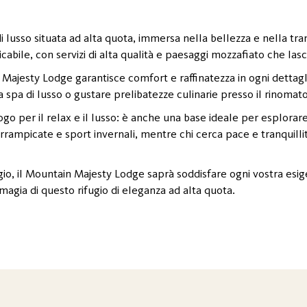
 lusso situata ad alta quota, immersa nella bellezza e nella tr
icabile, con servizi di alta qualità e paesaggi mozzafiato che lasc
Majesty Lodge garantisce comfort e raffinatezza in ogni dettagli
la spa di lusso o gustare prelibatezze culinarie presso il rinomato
 per il relax e il lusso: è anche una base ideale per esplorare 
arrampicate e sport invernali, mentre chi cerca pace e tranquill
ggio, il Mountain Majesty Lodge saprà soddisfare ogni vostra es
 magia di questo rifugio di eleganza ad alta quota.