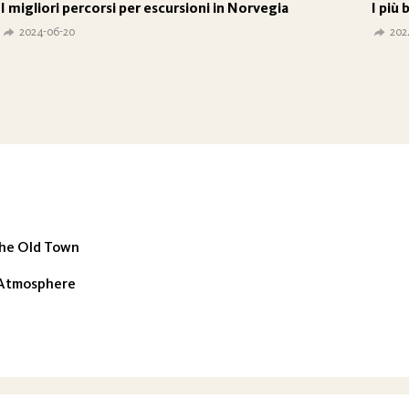
I migliori percorsi per escursioni in Norvegia
I più 
2024-06-20
202
the Old Town
n Atmosphere