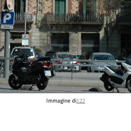
Immagine di
122