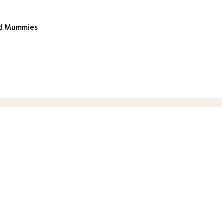
and Mummies
ermini di servizio
Informativa sulla privacy
sario un collegamento al sito. Utilizzando questo sito Web, accetti che 