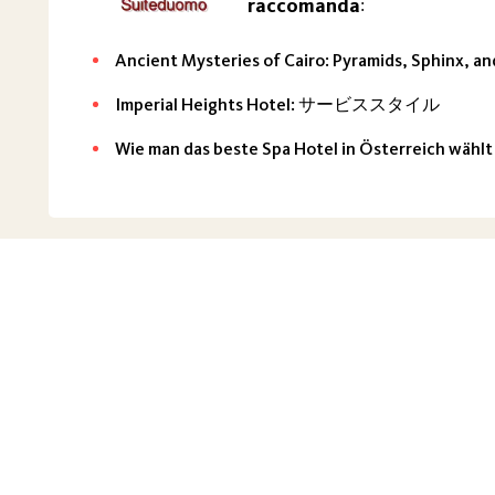
raccomanda
:
Ancient Mysteries of Cairo: Pyramids, Sphinx, 
Imperial Heights Hotel: サービススタイル
Wie man das beste Spa Hotel in Österreich wählt
Informazioni sul progetto
Principale
Articolo
GDPR
Politica sui cookie
T
© 2026 Suiteduomo. Quando si cita materiali
suiteduomo.it
è neces