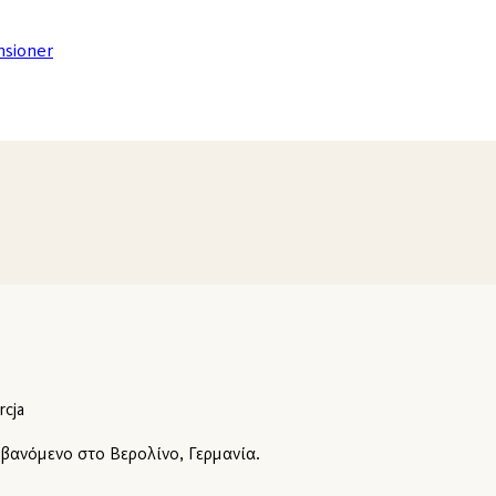
nsioner
rcja
βανόμενο στο Βερολίνο, Γερμανία.