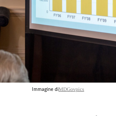
Immagine di
MDGovpics