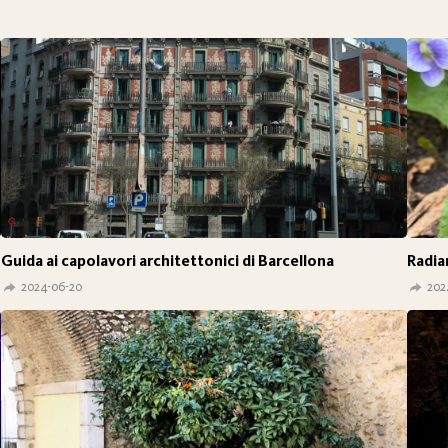
Guida ai capolavori architettonici di Barcellona
Radia
2024-06-20
202