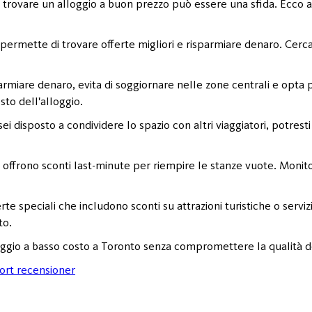
trovare un alloggio a buon prezzo può essere una sfida. Ecco al
 ti permette di trovare offerte migliori e risparmiare denaro. Cer
parmiare denaro, evita di soggiornare nelle zone centrali e opta p
to dell'alloggio.
 sei disposto a condividere lo spazio con altri viaggiatori, potr
e offrono sconti last-minute per riempire le stanze vuote. Monit
erte speciali che includono sconti su attrazioni turistiche o servi
to.
oggio a basso costo a Toronto senza compromettere la qualità de
ort recensioner