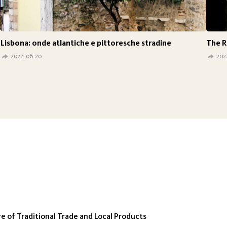
Lisbona: onde atlantiche e pittoresche stradine
The R
2024-06-20
202
 of Traditional Trade and Local Products