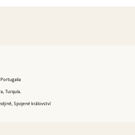
 Portugalia
a, Turquía.
ndýně, Spojené království