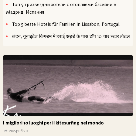
Топ 5 тризвездни хотели с отопляеми басейни в
Мадрид, Испания
Top 5 beste Hotels für Familien in Lissabon, Portugal.
लंदन, यूनाइटेड किंगडम में हवाई अड्डे के पास टॉप 10 चार स्टार होटल
I migliori 10 luoghi per il kitesurfing nel mondo
2024-06-20