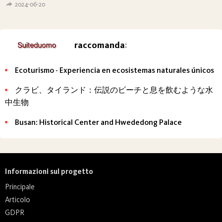
2024-06-20
raccomanda
:
Ecoturismo - Experiencia en ecosistemas naturales únicos
クラビ、タイランド：伝説のビーチと息を飲むような水
中生物
Busan: Historical Center and Hwededong Palace
Informazioni sul progetto
Principale
Articolo
GDPR